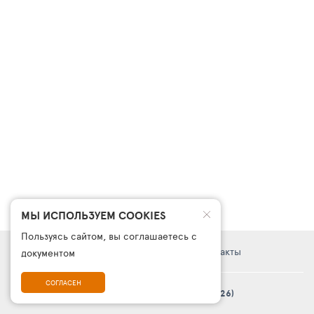
МЫ ИСПОЛЬЗУЕМ COOKIES
Пользуясь сайтом, вы соглашаетесь с
Правовая информация
Поддержка
Контакты
документом
СОГЛАСЕН
© Платформа «ТурСайт Про» в.5.2.0 (2003 - 2026)